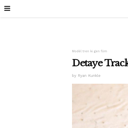
Modèl tren ki gen fòm
Detaye Trac
by Ryan Kunkle