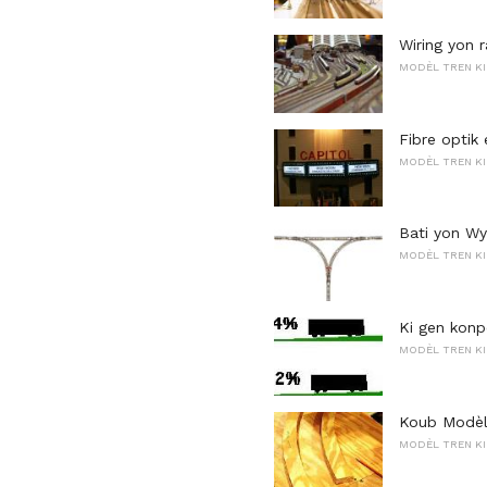
Wiring yon 
MODÈL TREN KI
Fibre optik
MODÈL TREN KI
Bati yon Wy
MODÈL TREN KI
Ki gen konp
MODÈL TREN KI
Koub Modè
MODÈL TREN KI