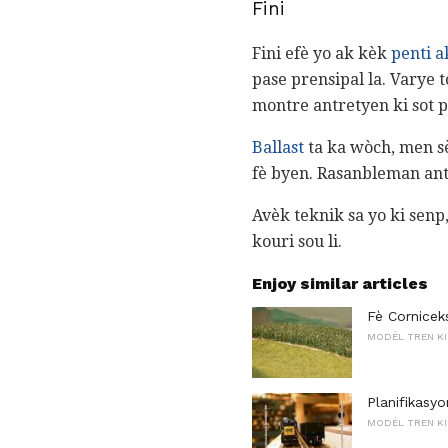
Fini
Fini efè yo ak kèk
penti a
pase prensipal la. Varye 
montre antretyen ki sot p
Ballast
ta ka wòch, men sè
fè byen. Rasanbleman ant
Avèk teknik sa yo ki senp
kouri sou li.
Enjoy similar articles
Fè Cornicek
MODÈL TREN KI
Planifikasy
MODÈL TREN KI