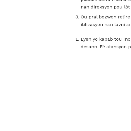
nan direksyon pou lòt 
Ou pral bezwen retir
itilizasyon nan lavni 
Lyen yo kapab tou Incl
desann. Fè atansyon pa