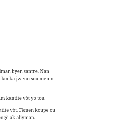
malman byen santre. Nan
iy lan ka jwenn sou menm
 kantite vòt yo tou.
tite vòt. Fèmen koupe ou
longè ak aliyman.