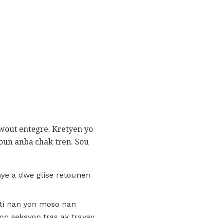
 wout entegre. Kretyen yo
 youn anba chak tren. Sou
nye a dwe glise retounen
oti nan yon moso nan
on seksyon tras ak travay