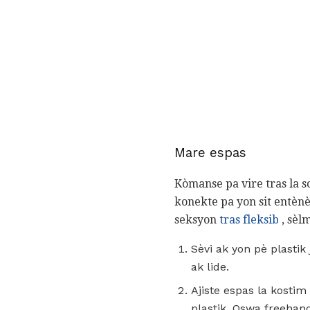
Mare espas
Kòmanse pa vire tras la 
konekte pa yon sit entènè
seksyon
tras fleksib
, sèl
Sèvi ak yon pè plasti
ak lide.
Ajiste espas la kosti
plastik. Oswa freehan