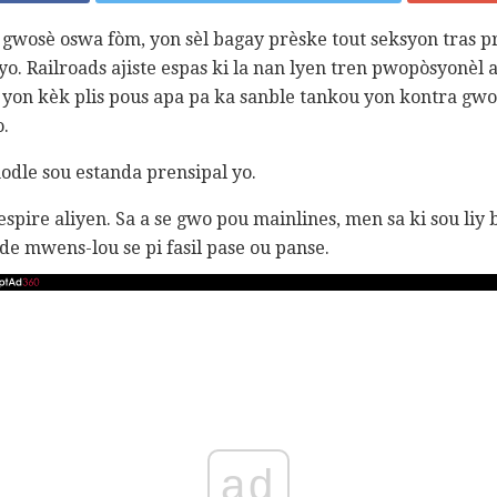
 gwosè oswa fòm, yon sèl bagay prèske tout seksyon tras p
o. Railroads ajiste espas ki la nan lyen tren pwopòsyonèl a
o yon kèk plis pous apa pa ka sanble tankou yon kontra gwo
o.
odle sou estanda prensipal yo.
spire aliyen. Sa a se gwo pou mainlines, men sa ki sou liy 
de mwens-lou se pi fasil pase ou panse.
ad