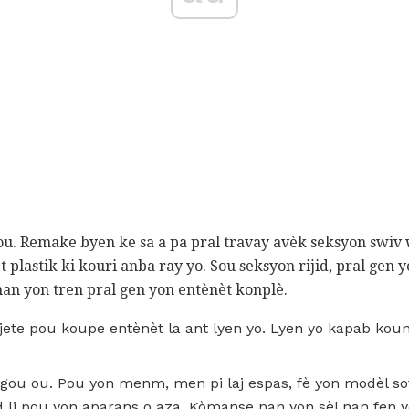
sou. Remake byen ke sa a pa pral travay avèk seksyon swiv
t plastik ki kouri anba ray yo. Sou seksyon rijid, pral gen
man yon tren pral gen yon entènèt konplè.
k jete pou koupe entènèt la ant lyen yo. Lyen yo kapab kou
m gou ou. Pou yon menm, men pi laj espas, fè yon modèl s
d li pou yon aparans o aza. Kòmanse nan yon sèl nan fen y