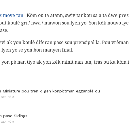
k move tan
. Kòm ou ta atann, swiv tankou sa a ta dwe pre
tout koulè gri / nwa / mawon sou lyen yo. Yon kèk nouvo ly
ase.
vi ak yon koulè diferan pase sou prensipal la. Pou vrèman k
 lyen yo se yon bon manyen final.
, yon pè nan tiyo ak yon kèk minit nan tan, tras ou ka kòm 
s Miniature pou tren ki gen konpòtman egzanplè ou
 GEN FÒM
on pase Sidings
 GEN FÒM