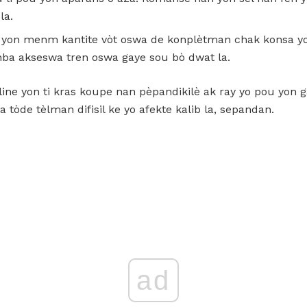
la.
e yon menm kantite vòt oswa de konplètman chak konsa yo
anba akseswa tren oswa gaye sou bò dwat la.
ine yon ti kras koupe nan pèpandikilè ak ray yo pou yon g
 tòde tèlman difisil ke yo afekte kalib la, sepandan.
ad