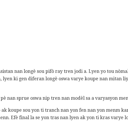
sistan nan longè sou pifò ray tren jodi a. Lyen yo tou nò
, lyen ki gen diferan longè oswa varye koupe nan mitan l
 pè nan sprue oswa nip tren nan modèl sa a varyasyon menm
ak koupe sou yon ti tranch nan yon fen nan yon menm kan
enn. Efè final la se yon tras nan lyen ak yon ti kras varye 