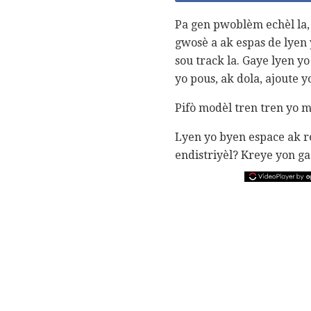
Pa gen pwoblèm echèl la,
gwosè a ak espas de lyen y
sou track la. Gaye lyen y
yo pous, ak dola, ajoute y
Pifò modèl tren tren yo m
Lyen yo byen espace ak re
endistriyèl? Kreye yon ga