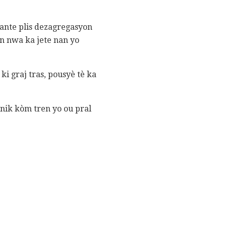
zante plis dezagregasyon
en nwa ka jete nan yo
i graj tras, pousyè tè ka
inik kòm tren yo ou pral