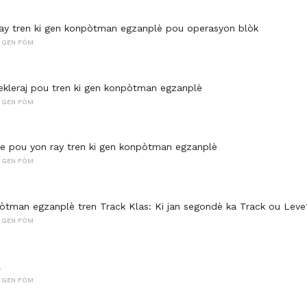
ray tren ki gen konpòtman egzanplè pou operasyon blòk
 GEN FÒM
 ekleraj pou tren ki gen konpòtman egzanplè
 GEN FÒM
e pou yon ray tren ki gen konpòtman egzanplè
 GEN FÒM
òtman egzanplè tren Track Klas: Ki jan segondè ka Track ou Leve
 GEN FÒM
l
 GEN FÒM