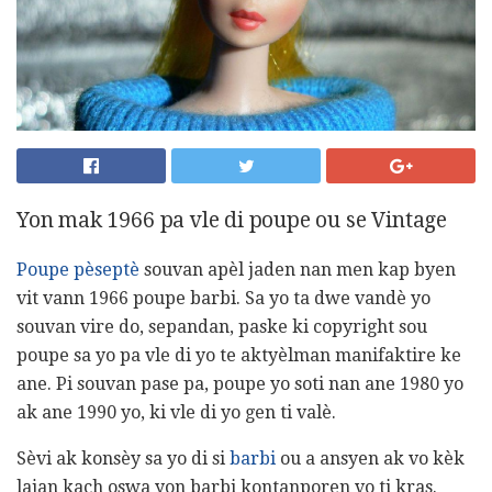
Yon mak 1966 pa vle di poupe ou se Vintage
Poupe pèseptè
souvan apèl jaden nan men kap byen
vit vann 1966 poupe barbi. Sa yo ta dwe vandè yo
souvan vire do, sepandan, paske ki copyright sou
poupe sa yo pa vle di yo te aktyèlman manifaktire ke
ane. Pi souvan pase pa, poupe yo soti nan ane 1980 yo
ak ane 1990 yo, ki vle di yo gen ti valè.
Sèvi ak konsèy sa yo di si
barbi
ou a ansyen ak vo kèk
lajan kach oswa yon barbi kontanporen vo ti kras.