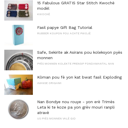
15 Fabulous GRATIS Star Stitch Kwochè
modèl
KWOCHÈ
Fasil papye Gift Bag Tutorial
RUBBER KOUPON POU ACHTE PWOJÈ
Safe, Sekirite ak Asirans pou koleksyon pyès
monnen
PYÈS MONNEN KOLEKTE PRENSIP FONDAMANTAL NAN
Kòman pou fè yon kat bwat fasil Exploding
AVANSE ORIGAMI
Nan Bondye nou rouye - yon erè Trimès
Leta ki te koze pa yon grèv mouri ranpli
atravè
US PYÈS MONNEN VALÈ GID