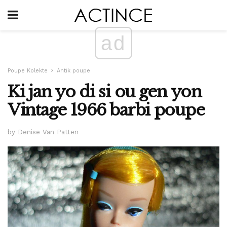
ad
Poupe Kolekte
Antik poupe
Ki jan yo di si ou gen yon
Vintage 1966 barbi poupe
by Denise Van Patten