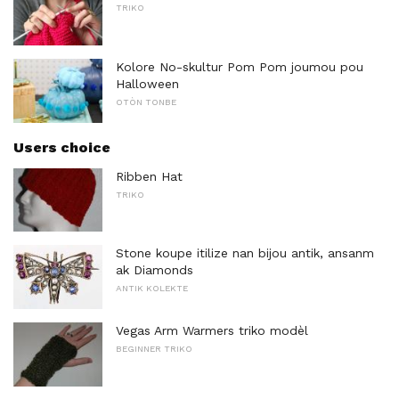
TRIKO
Kolore No-skultur Pom Pom joumou pou
Halloween
OTÒN TONBE
Users choice
Ribben Hat
TRIKO
Stone koupe itilize nan bijou antik, ansanm
ak Diamonds
ANTIK KOLEKTE
Vegas Arm Warmers triko modèl
BEGINNER TRIKO