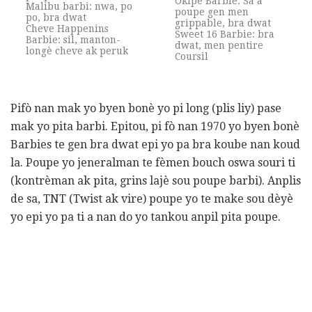
Okipe Barbie: Sa a
Malibu barbi: nwa, po
poupe gen men
po, bra dwat
grippable, bra dwat
Cheve Happenins
Sweet 16 Barbie: bra
Barbie: sil, manton-
dwat, men pentire
longè cheve ak peruk
Coursil
Pifò nan mak yo byen bonè yo pi long (plis liy) pase
mak yo pita barbi. Epitou, pi fò nan 1970 yo byen bonè
Barbies te gen bra dwat epi yo pa bra koube nan koud
la. Poupe yo jeneralman te fèmen bouch oswa souri ti
(kontrèman ak pita, grins lajè sou poupe barbi). Anplis
de sa, TNT (Twist ak vire) poupe yo te make sou dèyè
yo epi yo pa ti a nan do yo tankou anpil pita poupe.