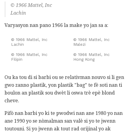
© 1966 Mattel, Inc
Lachin
Varyasyon nan pano 1966 la make yo jan sa a:
© 1966 Mattel, Inc
© 1966 Mattel, Inc
Lachin
Malezi
© 1966 Mattel, Inc
© 1966 Mattel, Inc
Filipin
Hong Kong
Ou ka tou di si barbi ou se relativman nouvo si li gen
gwo zanno plastik, yon plastik "bag" te fè soti nan ti
boulon an plastik sou dwèt li oswa trè epè blond
cheve.
Pifò nan barbi yo ki te pwodwi nan ane 1980 yo nan
ane 1990 yo se nòmalman san valè si yo te jwenn
toutouni. Si yo jwenn ak tout rad orijinal yo ak