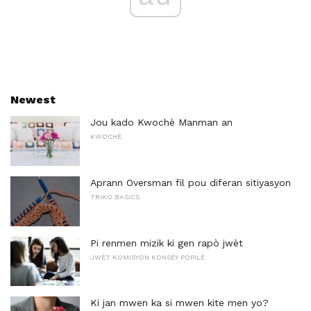
Newest
Jou kado Kwochè Manman an
KWOCHÈ
Aprann Oversman fil pou diferan sitiyasyon
TRIKO BASICS
Pi renmen mizik ki gen rapò jwèt
JWÈT KOMISYON KONSÈY POPILÈ
Ki jan mwen ka si mwen kite men yo?