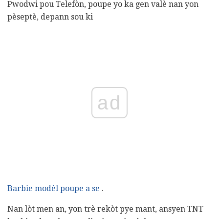
Pwodwi pou Telefòn, poupe yo ka gen valè nan yon
pèseptè, depann sou ki
ad
Barbie modèl poupe a se
.
Nan lòt men an, yon trè rekòt pye mant, ansyen TNT