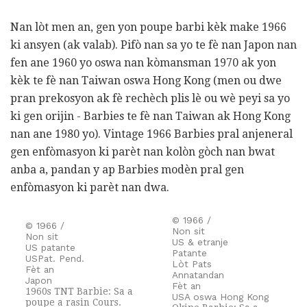
Nan lòt men an, gen yon poupe barbi kèk make 1966
ki ansyen (ak valab). Pifò nan sa yo te fè nan Japon nan
fen ane 1960 yo oswa nan kòmansman 1970 ak yon
kèk te fè nan Taiwan oswa Hong Kong (men ou dwe
pran prekosyon ak fè rechèch plis lè ou wè peyi sa yo
ki gen orijin - Barbies te fè nan Taiwan ak Hong Kong
nan ane 1980 yo). Vintage 1966 Barbies pral anjeneral
gen enfòmasyon ki parèt nan kolòn gòch nan bwat
anba a, pandan y ap Barbies modèn pral gen
enfòmasyon ki parèt nan dwa.
© 1966 /
© 1966 /
Non sit
Non sit
US & etranje
US patante
Patante
USPat. Pend.
Lòt Pats
Fèt an
Annatandan
Japon
Fèt an
1960s TNT Barbie: Sa a
USA oswa Hong Kong
poupe a rasin Cours.