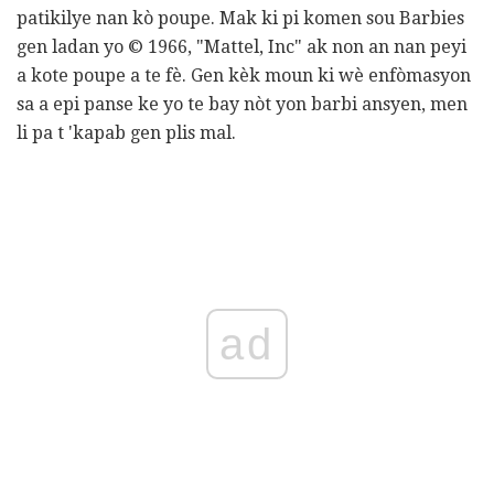
patikilye nan kò poupe. Mak ki pi komen sou Barbies
gen ladan yo © 1966, "Mattel, Inc" ak non an nan peyi
a kote poupe a te fè. Gen kèk moun ki wè enfòmasyon
sa a epi panse ke yo te bay nòt yon barbi ansyen, men
li pa t 'kapab gen plis mal.
ad