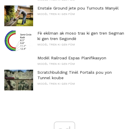
Enstale Ground jete pou Turnouts Manyèl
MODÈL TREN KI GEN FÒM
Fè ekilman ak moso tras ki gen tren Segman
ki gen tren Segondè
MODÈL TREN KI GEN FÒM
Modèl Railroad Espas Planifikasyon
MODÈL TREN KI GEN FÒM
Scratchbuilding Tinèl Portails pou yon
Tunnel koube
MODÈL TREN KI GEN FÒM