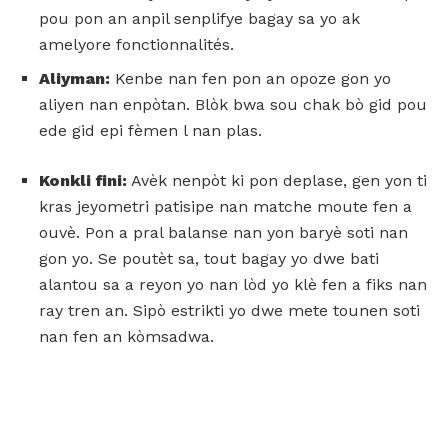
pou pon an anpil senplifye bagay sa yo ak
amelyore fonctionnalités.
Aliyman:
Kenbe nan fen pon an opoze gon yo
aliyen nan enpòtan. Blòk bwa sou chak bò gid pou
ede gid epi fèmen l nan plas.
Konkli fini:
Avèk nenpòt ki pon deplase, gen yon ti
kras jeyometri patisipe nan matche moute fen a
ouvè. Pon a pral balanse nan yon baryè soti nan
gon yo. Se poutèt sa, tout bagay yo dwe bati
alantou sa a reyon yo nan lòd yo klè fen a fiks nan
ray tren an. Sipò estrikti yo dwe mete tounen soti
nan fen an kòmsadwa.