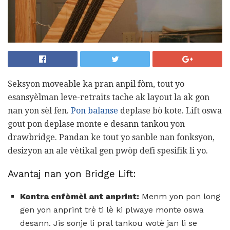
Seksyon moveable ka pran anpil fòm, tout yo
esansyèlman leve-retraits tache ak layout la ak gon
nan yon sèl fen.
Pon balanse
deplase bò kote. Lift oswa
gout pon deplase monte e desann tankou yon
drawbridge. Pandan ke tout yo sanble nan fonksyon,
desizyon an ale vètikal gen pwòp defi spesifik li yo.
Avantaj nan yon Bridge Lift:
Kontra enfòmèl ant anprint:
Menm yon pon long
gen yon anprint trè ti lè ki plwaye monte oswa
desann. Jis sonje li pral tankou wotè jan li se