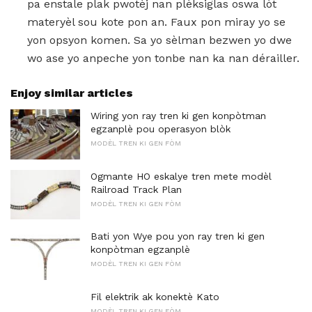
pa enstale plak pwotèj nan plèksiglas oswa lòt
materyèl sou kote pon an. Faux pon miray yo se
yon opsyon komen. Sa yo sèlman bezwen yo dwe
wo ase yo anpeche yon tonbe nan ka nan dérailler.
Enjoy similar articles
Wiring yon ray tren ki gen konpòtman
egzanplè pou operasyon blòk
MODÈL TREN KI GEN FÒM
Ogmante HO eskalye tren mete modèl
Railroad Track Plan
MODÈL TREN KI GEN FÒM
Bati yon Wye pou yon ray tren ki gen
konpòtman egzanplè
MODÈL TREN KI GEN FÒM
Fil elektrik ak konektè Kato
MODÈL TREN KI GEN FÒM