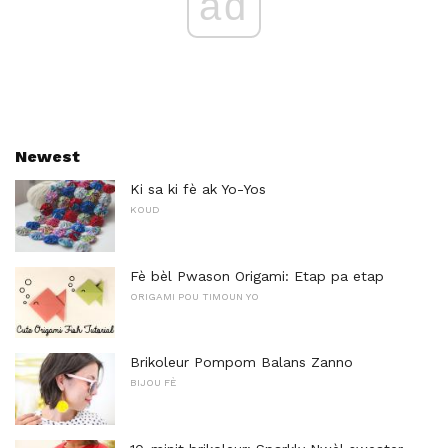
ad
Newest
Ki sa ki fè ak Yo-Yos
KOUD
Fè bèl Pwason Origami: Etap pa etap
ORIGAMI POU TIMOUN YO
Brikoleur Pompom Balans Zanno
BIJOU FÈ