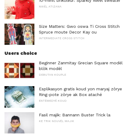
10-minit brikoleur: Sparkly Nwèl sweater
NWÈL ATIZANA
Size Matters: Gwo oswa Ti Cross Stitch
Spruce moute Decor Kay ou
INTERMEDIATE CROSS STITCH
Users choice
Beginner Zanmitay Grecian Square modèl
blòk modèl
DEBUTAN KOUPLE
Esplikasyon gratis koud yon maryaj zòrye
Ring-pote zòrye ak Box ataché
ENTÈMEDYÈ KOUD
Fasil majik: Bannann Buster Trick la
KE TRIK NOUVÈL MAJIK