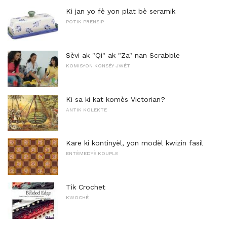
Ki jan yo fè yon plat bè seramik
POTIK PRENSIP
Sèvi ak "Qi" ak "Za" nan Scrabble
KOMISYON KONSÈY JWÈT
Ki sa ki kat komès Victorian?
ANTIK KOLEKTE
Kare ki kontinyèl, yon modèl kwizin fasil
ENTÈMEDYÈ KOUPLE
Tik Crochet
KWOCHÈ