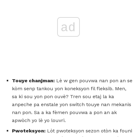
ad
Touye chanjman:
Lè w gen pouvwa nan pon an se
kòm senp tankou yon koneksyon fil fleksib. Men,
sa ki sou yon pon ouvè? Tren sou etaj la ka
anpeche pa enstale yon switch touye nan mekanis
nan pon. Sa a ka fèmen pouvwa a pon an ak
apwòch yo lè yo louvri.
Pwoteksyon:
Lòt pwoteksyon sezon otòn ka founi