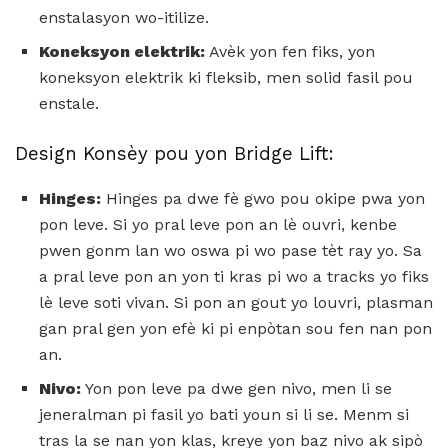
enstalasyon wo-itilize.
Koneksyon elektrik:
Avèk yon fen fiks, yon
koneksyon elektrik ki fleksib, men solid fasil pou
enstale.
Design Konsèy pou yon Bridge Lift:
Hinges:
Hinges pa dwe fè gwo pou okipe pwa yon
pon leve. Si yo pral leve pon an lè ouvri, kenbe
pwen gonm lan wo oswa pi wo pase tèt ray yo. Sa
a pral leve pon an yon ti kras pi wo a tracks yo fiks
lè leve soti vivan. Si pon an gout yo louvri, plasman
gan pral gen yon efè ki pi enpòtan sou fen nan pon
an.
Nivo:
Yon pon leve pa dwe gen nivo, men li se
jeneralman pi fasil yo bati youn si li se. Menm si
tras la se nan yon klas, kreye yon baz nivo ak sipò