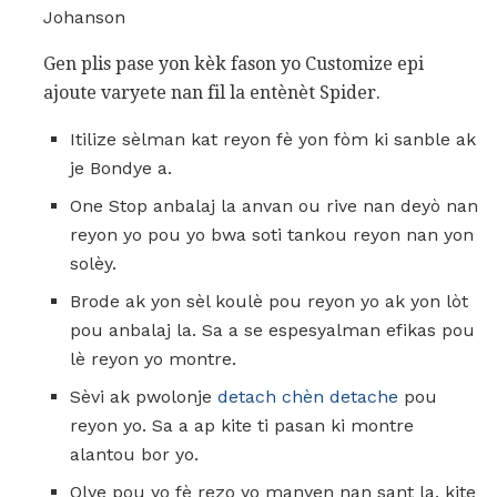
Johanson
Gen plis pase yon kèk fason yo Customize epi
ajoute varyete nan fil la entènèt Spider.
Itilize sèlman kat reyon fè yon fòm ki sanble ak
je Bondye a.
One Stop anbalaj la anvan ou rive nan deyò nan
reyon yo pou yo bwa soti tankou reyon nan yon
solèy.
Brode ak yon sèl koulè pou reyon yo ak yon lòt
pou anbalaj la. Sa a se espesyalman efikas pou
lè reyon yo montre.
Sèvi ak pwolonje
detach chèn detache
pou
reyon yo. Sa a ap kite ti pasan ki montre
alantou bor yo.
Olye pou yo fè rezo yo manyen nan sant la, kite