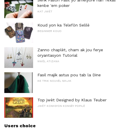
Senk Fason Fasil yo amelyore nan Texas
kenbe 'em poker
KAT JWÈT
Koud yon ka Telefòn Selilè
BEGINNER KOUD
Zanno chaplèt, cham ak jou ferye
oryantasyon Tutorial
NWÈL ATIZANA
Fasil majik astus pou tab la Dine
KE TRIK NOUVÈL MAJIK
Top jwèt Designed by Klaus Teuber
JWÈT KOMISYON KONSÈY POPILÈ
Users choice