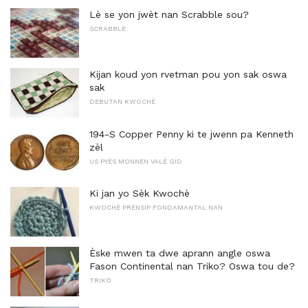
Lè se yon jwèt nan Scrabble sou?
SCRABBLE
Kijan koud yon rvetman pou yon sak oswa
sak
DEBUTAN KWOCHÈ
194-S Copper Penny ki te jwenn pa Kenneth
zèl
US PYÈS MONNEN VALÈ GID
Ki jan yo Sèk Kwochè
KWOCHÈ PRENSIP FONDAMANTAL NAN
Èske mwen ta dwe aprann angle oswa
Fason Continental nan Triko? Oswa tou de?
TRIKO