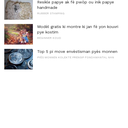
Resikle papye ak fè pwòp ou inik papye
handmade
RUBBER STAMPING
Modèl gratis ki montre ki jan fè yon kouvri
pye kostim
BEGINNER KOUD
Top 5 pi move envèstisman pyès monnen
PYÈS MONNEN KOLEKTE PRENSIP FONDAMANTAL NAN