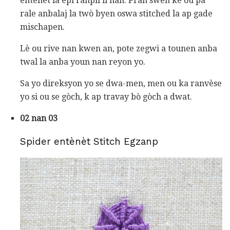
entènèt la epi ranpli li nan. Pran swen ke ou pa
rale anbalaj la twò byen oswa stitched la ap gade
mischapen.
Lè ou rive nan kwen an, pote zegwi a tounen anba
twal la anba youn nan reyon yo.
Sa yo direksyon yo se dwa-men, men ou ka ranvèse
yo si ou se gòch, k ap travay bò gòch a dwat.
02 nan 03
Spider entènèt Stitch Egzanp