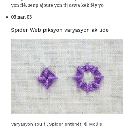
yon flè, senp ajoute yon tij oswa kèk fèy yo.
03 nan 03
Spider Web piksyon varyasyon ak lide
Varyasyon sou fil Spider entènèt. © Mollie