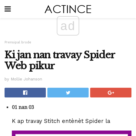
ad
Prensipal brode
Ki jan nan travay Spider
Web pikur
by Mollie Johanson
01 nan 03
K ap travay Stitch entènèt Spider la