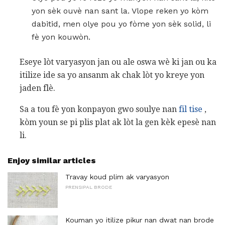
yon sèk ouvè nan sant la. Vlope reken yo kòm
dabitid, men olye pou yo fòme yon sèk solid, li
fè yon kouwòn.
Eseye lòt varyasyon jan ou ale oswa wè ki jan ou ka
itilize ide sa yo ansanm ak chak lòt yo kreye yon
jaden flè.
Sa a tou fè yon konpayon gwo soulye nan
fil tise
,
kòm youn se pi plis plat ak lòt la gen kèk epesè nan
li.
Enjoy similar articles
Travay koud plim ak varyasyon
PRENSIPAL BRODE
Kouman yo itilize pikur nan dwat nan brode