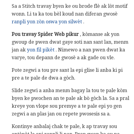
Sa a Stitch travay byen ke ou brode flè ak lòt motif
wonn. Li ta ka tou bèl koud nan diferan gwosè
ranpli yon zòn oswa yon silwèt
.
Pou travay Spider Web pikur
, kòmanse ak yon
gwoup de pwen dwat gaye soti nan sant lan, menm
jan ak
yon fil pikèt
. Nimewo a nan pwen dwat ka
varye, tou depann de gwosè a ak gade ou vle.
Pote zegwi a tou pre sant la epi glise li anba ki pi
pre a te pale de dwa a gòch.
Slide zegwi a anba menm bagay la tou te pale kòm
byen ke pwochen an te pale ak bò gòch la. Sa a pral
kreye yon vlope sou premye a te pale epi yo gen
zegwi a an plas jan ou repete pwosesis sa a.
Kontinye anbalaj chak te pale, k ap travay sou