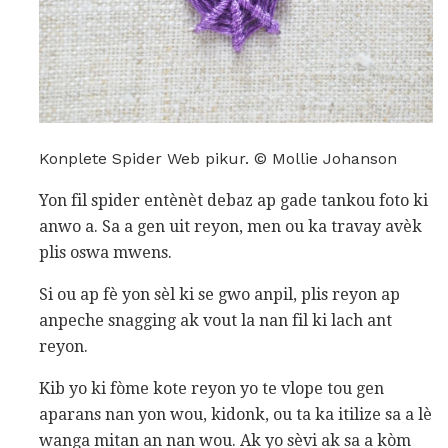
Konplete Spider Web pikur. © Mollie Johanson
Yon fil spider entènèt debaz ap gade tankou foto ki
anwo a. Sa a gen uit reyon, men ou ka travay avèk
plis oswa mwens.
Si ou ap fè yon sèl ki se gwo anpil, plis reyon ap
anpeche snagging ak vout la nan fil ki lach ant
reyon.
Kib yo ki fòme kote reyon yo te vlope tou gen
aparans nan yon wou, kidonk, ou ta ka itilize sa a lè
wanga mitan an nan wou. Ak yo sèvi ak sa a kòm