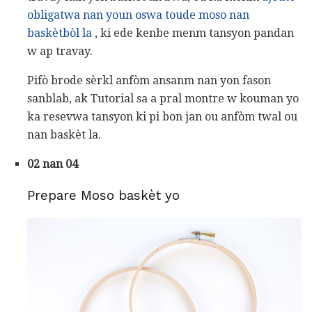
obligatwa nan youn oswa toude moso nan
baskètbòl la
, ki ede kenbe menm tansyon pandan
w ap travay.
Pifò brode sèrkl anfòm ansanm nan yon fason
sanblab, ak Tutorial sa a pral montre w kouman yo
ka resevwa tansyon ki pi bon jan ou anfòm twal ou
nan baskèt la.
02 nan 04
Prepare Moso baskèt yo