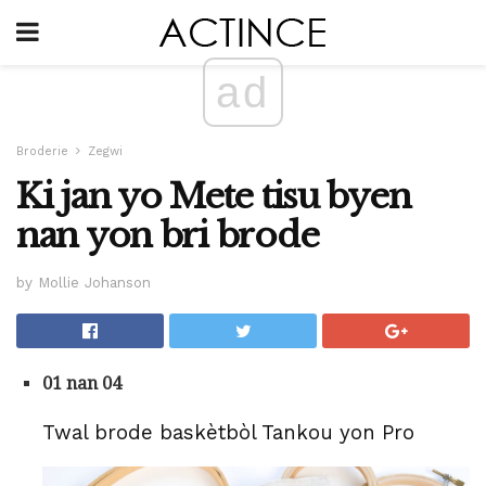
ad
Broderie
Zegwi
Ki jan yo Mete tisu byen
nan yon bri brode
by Mollie Johanson
01 nan 04
Twal brode baskètbòl Tankou yon Pro