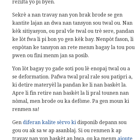
rezilta yo pi byen.
Sekrè a nan travay nan yon brak brode se gen
kantite lajan an dwa nan tansyon sou twal ou. Nan
kèk sitiyasyon, ou pral vle twal ou trè sere, pandan
ke lòt fwa li pi bon yo gen kèk bay. Nenpòt fason, li
enpòtan ke tansyon an rete menm bagay la tou pou
pwen ou fini menm jan sa posib.
Yon lòt bagay yo gade soti pou lè enopaj twal ou a
se deformation. Pafwa twal pral rale sou patipri a,
ki detire materyèl la pandan ke li nan baskèt la.
Apre li fin retire nan baskèt la li pral tounen nan
nòmal, men brode ou ka defòme. Pa gen moun ki
renmen sa!
Gen
diferan kalite sèrvo ki
disponib depann sou
gou ou ak sa w ap asanblaj. Si ou renmen k ap
travay nan yon baskèt an bwa, ou ka menm
ajoute