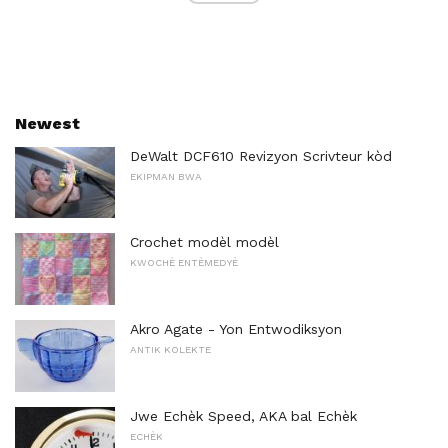
Newest
DeWalt DCF610 Revizyon Scrivteur kòd
EKIPMAN BWA
Crochet modèl modèl
KWOCHÈ ENTÈMEDYÈ
Akro Agate - Yon Entwodiksyon
ANTIK KOLEKTE
Jwe Echèk Speed, AKA bal Echèk
ECHÈK