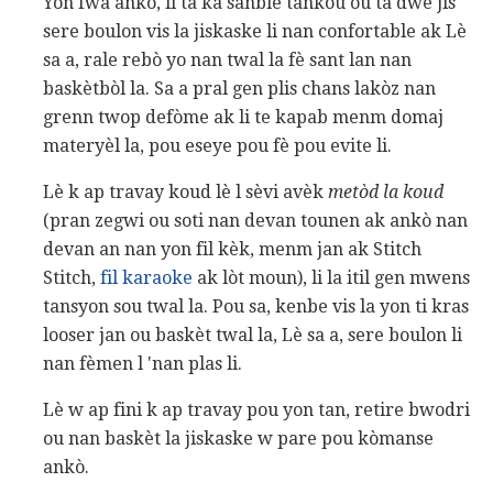
Yon fwa ankò, li ta ka sanble tankou ou ta dwe jis
sere boulon vis la jiskaske li nan confortable ak Lè
sa a, rale rebò yo nan twal la fè sant lan nan
baskètbòl la. Sa a pral gen plis chans lakòz nan
grenn twop defòme ak li te kapab menm domaj
materyèl la, pou eseye pou fè pou evite li.
Lè k ap travay koud lè l sèvi avèk
metòd la koud
(pran zegwi ou soti nan devan tounen ak ankò nan
devan an nan yon fil kèk, menm jan ak Stitch
Stitch,
fil karaoke
ak lòt moun), li la itil gen mwens
tansyon sou twal la. Pou sa, kenbe vis la yon ti kras
looser jan ou baskèt twal la, Lè sa a, sere boulon li
nan fèmen l 'nan plas li.
Lè w ap fini k ap travay pou yon tan, retire bwodri
ou nan baskèt la jiskaske w pare pou kòmanse
ankò.