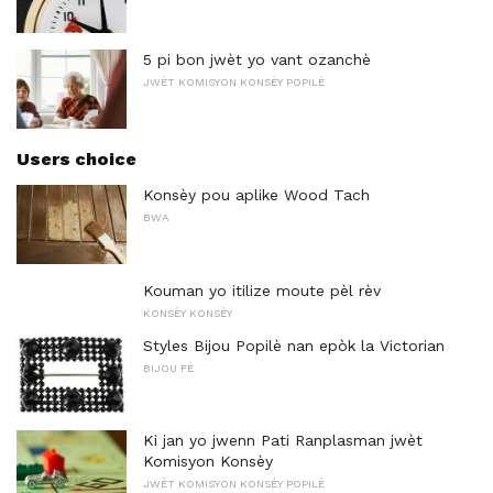
5 pi bon jwèt yo vant ozanchè
JWÈT KOMISYON KONSÈY POPILÈ
Users choice
Konsèy pou aplike Wood Tach
BWA
Kouman yo itilize moute pèl rèv
KONSÈY KONSÈY
Styles Bijou Popilè nan epòk la Victorian
BIJOU FÈ
Ki jan yo jwenn Pati Ranplasman jwèt
Komisyon Konsèy
JWÈT KOMISYON KONSÈY POPILÈ