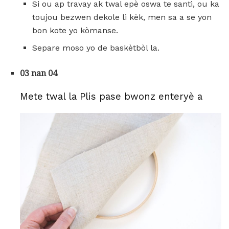
Si ou ap travay ak twal epè oswa te santi, ou ka
toujou bezwen dekole li kèk, men sa a se yon
bon kote yo kòmanse.
Separe moso yo de baskètbòl la.
03 nan 04
Mete twal la Plis pase bwonz enteryè a