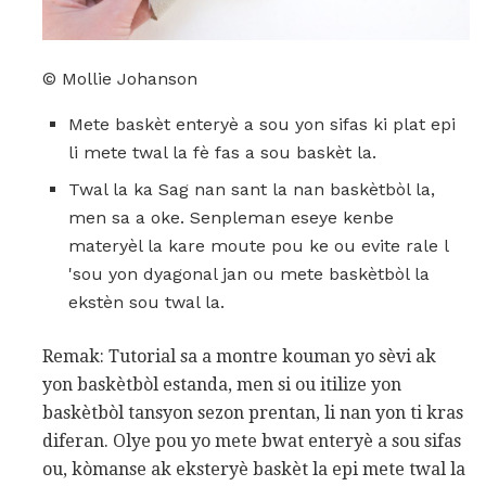
© Mollie Johanson
Mete baskèt enteryè a sou yon sifas ki plat epi
li mete twal la fè fas a sou baskèt la.
Twal la ka Sag nan sant la nan baskètbòl la,
men sa a oke. Senpleman eseye kenbe
materyèl la kare moute pou ke ou evite rale l
'sou yon dyagonal jan ou mete baskètbòl la
ekstèn sou twal la.
Remak: Tutorial sa a montre kouman yo sèvi ak
yon baskètbòl estanda, men si ou itilize yon
baskètbòl tansyon sezon prentan, li nan yon ti kras
diferan. Olye pou yo mete bwat enteryè a sou sifas
ou, kòmanse ak eksteryè baskèt la epi mete twal la