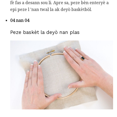
fè fas a desann sou li. Apre sa, peze bèn enteryè a
epi peze l 'nan twal la ak deyò baskètbòl.
04 nan 04
Peze baskèt la deyò nan plas