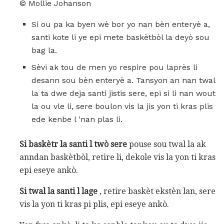
© Mollie Johanson
Si ou pa ka byen wè bor yo nan bèn enteryè a,
santi kote li ye epi mete baskètbòl la deyò sou
bag la.
Sèvi ak tou de men yo respire pou laprès li
desann sou bèn enteryè a. Tansyon an nan twal
la ta dwe deja santi jistis sere, epi si li nan wout
la ou vle li, sere boulon vis la jis yon ti kras plis
ede kenbe l 'nan plas li.
Si baskètr la santi l twò sere
pouse sou twal la ak
anndan baskètbòl, retire li, dekole vis la yon ti kras
epi eseye ankò.
Si twal la santi l lage
, retire baskèt ekstèn lan, sere
vis la yon ti kras pi plis, epi eseye ankò.