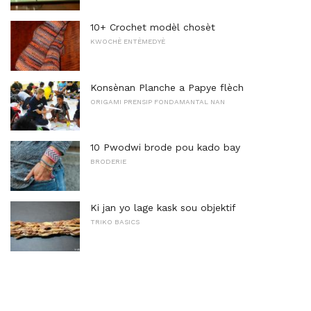
10+ Crochet modèl chosèt
KWOCHÈ ENTÈMEDYÈ
Konsènan Planche a Papye flèch
ORIGAMI PRENSIP FONDAMANTAL NAN
10 Pwodwi brode pou kado bay
BRODERIE
Ki jan yo lage kask sou objektif
TRIKO BASICS