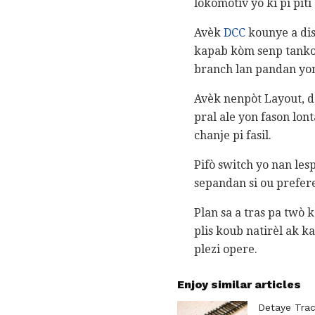
lokomotiv yo ki pi piti
Avèk
DCC
kounye a dis
kapab kòm senp tankou
branch lan pandan yon
Avèk nenpòt Layout, d
pral ale yon fason lo
chanje pi fasil.
Pifò switch yo nan lesp
sepandan si ou prefer
Plan sa a tras pa twò 
plis koub natirèl ak 
plezi opere.
Enjoy similar articles
Detaye Trac