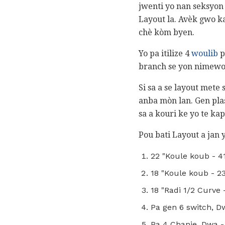
jwenti yo nan seksyon y
Layout la. Avèk gwo ka
chè kòm byen.
Yo pa itilize 4
woulib
p
branch se yon nimewo 
Si sa a se layout mete
anba mòn lan. Gen plas
sa a kouri ke yo te ka
Pou bati Layout a jan 
22 "Koule koub - 4
18 "Koule koub - 2
18 "Radi 1/2 Curve 
Pa gen 6 switch, D
Pa 4 Chanje, Dwa -