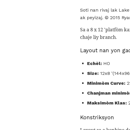
Soti nan rivaj lak La
ak peyizaj. © 2015 Rya
Sa a 8 x 12 'platfòm k
chaje liy branch.
Layout nan yon ga
Echèl:
HO
Size:
12x8 '(144x96
Minimòm Curve:
22
Chanjman minimò
Maksimòm Klas:
Konstriksyon