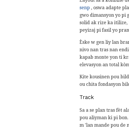
Layout sa a konbine d
senp
, oswa adapte pla
gwo dimansyon yo pi g
solid ak rize ka itili
peyizaj pi fasil yo pr
Èske w gen liy lan bra
nivo nan tras nan endi
kapab monte yon ti kr
elevasyon an total kò
Kite kousinen pou bildi
ou chita fondasyon bil
Track
Sa a se plan tras fèt 
pou aliyman ki pi bon.
m 'lan mande pou de