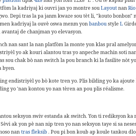
e
platfòm
tipik
4x8
nan yon fòm 12x8 "L". Ou te kapab plan
tfòm la kadriyaj ki ouvri jan yo montre sou
Layout
nan
Rio
wo. Depi tras la pa janm kwaze sou tèt li, "kouto bonbon"
ze, men kadriyaj la ouvè oswa menm yon
banbou
style
L
Girde
an avantaj de chanjman yo elevasyon.
nch nan sant la nan platfòm la monte yon klas pral amelyo
striyèl yo ak kouri alantou tras yo anpeche machin soti nan
as sou chak bò nan switch la pou branch ki la fasilite nòt
m byen.
ng endistriyèl yo bò kote tren yo. Plis bilding yo ka ajoute
ding yo 'nan kontou yo nan tèren an pou plis réalisme.
alantou seksyon swiv estanda ak switch. Yon ti rediksyon k
 Sèvi ak yon pè nan nip tren yo nan seksyon taye si sa nese
 moso nan
tras fleksib
. Pou pi bon koub ap koule tankou dlo