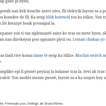
 ap gade pi byen.
ponib nan kèk kouche antre nivo, fil elektrik layout sa a p
 konekte de fil. Ka senp
blòk kontwòl
tou ka itilize. Yon 
 lòt kwazyè bouk prensipal la.
epanse yon ti tan siplemantè asire ke tras ou mete byen, 
ntan nan direksyon pou ogmante plezi ou.
Leman chokan yo
as fasil rive konsa
lanse tè
senp ka itilize.
Machin switch m
e.
konplike epi li pèmèt peyizaj la balanse tras la. Sèvi ak tr
karaktè. Yon modès menm gwosè, layout sa a ka toujou bay 
ks Premade pou Sidings ak Branchlines