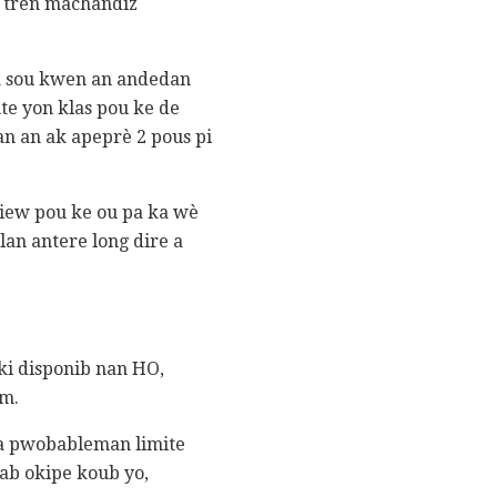
u tren machandiz
ak sou kwen an andedan
te yon klas pou ke de
an an ak apeprè 2 pous pi
 View pou ke ou pa ka wè
lan antere long dire a
ki disponib nan HO,
èm.
 ta pwobableman limite
ab okipe koub yo,