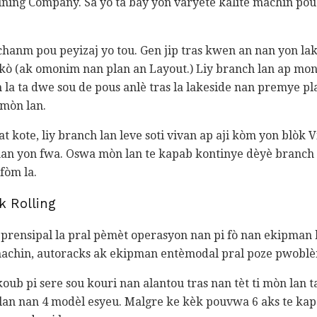
ning Company. Sa yo ta bay yon varyete kalite machin po
l chanm pou peyizaj yo tou. Gen jip tras kwen an nan yon l
ekò (ak omonim nan plan an Layout.) Liy branch lan ap mon
h la ta dwe sou de pous anlè tras la lakeside nan premye pl
 mòn lan.
kat kote, liy branch lan leve soti vivan ap aji kòm yon blòk
 nan yon fwa. Oswa mòn lan te kapab kontinye dèyè branch 
fòm la.
k Rolling
 prensipal la pral pèmèt operasyon nan pi fò nan ekipman 
machin, autoracks ak ekipman entèmodal pral poze pwobl
koub pi sere sou kouri nan alantou tras nan tèt ti mòn lan
lan nan 4 modèl esyeu. Malgre ke kèk pouvwa 6 aks te kap