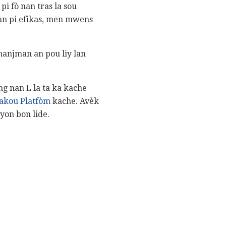
pi fò nan tras la sou
lman pi efikas, men mwens
hanjman an pou liy lan
ng nan L la ta ka kache
lakou Platfòm
kache. Avèk
yon bon lide.