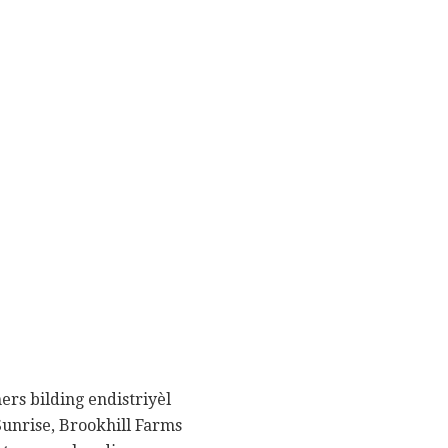
rs bilding endistriyèl
Sunrise, Brookhill Farms