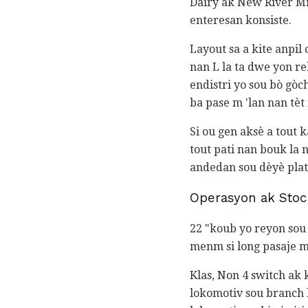
Dairy ak New River Mi
enteresan konsiste.
Layout sa a kite anpi
nan L la ta dwe yon r
endistri yo sou bò gòc
ba pase m 'lan nan tèt
Si ou gen aksè a tout 
tout pati nan bouk la
andedan sou dèyè plat
Operasyon ak Stoc
22 "koub yo reyon sou
menm si long pasaje 
Klas, Non 4 switch ak 
lokomotiv sou branch 