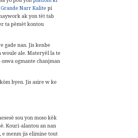
 sa yo pou yon
platfòm ki
 Grande Narr Kalite
pi
 maywork ak yon tèt tab
r ta pèmèt kontou
re gade nan. Jis kenbe
 woule ale. Materyèl la te
 yo oswa ogmante chanjman
 kòm byen. Jis asire w ke
a nesesè sou yon moso kèk
sè. Kouri-alantou an nan
, e menm jis elimine tout