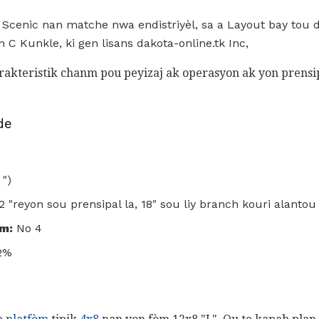
ke Scenic nan matche nwa endistriyèl, sa a Layout bay tou
n C Kunkle, ki gen lisans dakota-online.tk Inc,
arakteristik chanm pou peyizaj ak operasyon ak yon prensip
de
 ")
 "reyon sou prensipal la, 18" sou liy branch kouri alantou
m:
No 4
2%