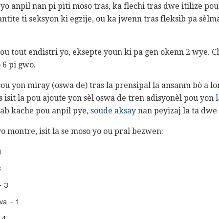
o anpil nan pi piti moso tras, ka flechi tras dwe itilize pou 
ntite ti seksyon ki egzije, ou ka jwenn tras fleksib pa sè
ou tout endistri yo, eksepte youn ki pa gen okenn 2 wye. C
6 pi gwo.
 sou yon miray (oswa de) tras la prensipal la ansanm bò a lo
 isit la pou ajoute yon sèl oswa de tren adisyonèl pou yon
pab kache pou anpil pye,
soude aksay
nan peyizaj la ta dwe 
yo montre, isit la se moso yo ou pral bezwen:
1
3
- 3
wa - 1
 4