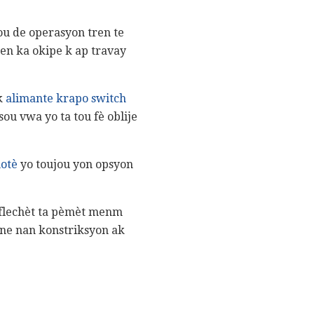
ou de operasyon tren te
tren ka okipe k ap travay
ak
alimante krapo switch
sou vwa yo ta tou fè oblije
otè
yo toujou yon opsyon
as flechèt ta pèmèt menm
ane nan konstriksyon ak